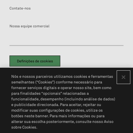
Contate-nos
Nossa equipe comercial
Definições de cookies
Disclaimers Legais
Termos de Uso
Aviso de Cookies
Nós e nossos parceiros utilizamos cookies e ferramentas
Política de Privacidade
Portal de privacidade do cliente (em inglês)
semelhantes (“Cookies”) conforme necessário para
Não Venda Minhas Informações Pessoais
© 2026 S&P Global
fornecer serviços digitais e operar nosso site, bem como
para finalidades “opcionais” relacionadas a
funcionalidade, desempenho (incluindo análise de dados)
e publicidade direcionada. Para aceitar, rejeitar ou
modificar suas configurações de cookies, utilize os
botões neste banner. Para mais informações ou para
alterar sua escolha posteriormente, consulte nosso Aviso
sobre Cookies.