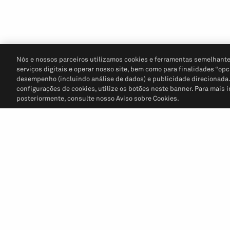
Nós e nossos parceiros utilizamos cookies e ferramentas semelhante
serviços digitais e operar nosso site, bem como para finalidades “opc
desempenho (incluindo análise de dados) e publicidade direcionada. P
configurações de cookies, utilize os botões neste banner. Para mais 
posteriormente, consulte nosso Aviso sobre Cookies.