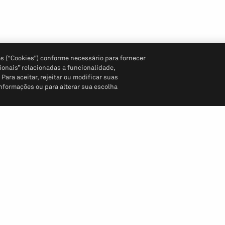
s (“Cookies”) conforme necessário para fornecer
ionais” relacionadas a funcionalidade,
ara aceitar, rejeitar ou modificar suas
informações ou para alterar sua escolha
Siga-nos