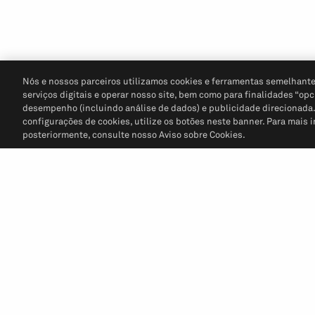
Nós e nossos parceiros utilizamos cookies e ferramentas semelhante
serviços digitais e operar nosso site, bem como para finalidades “opc
desempenho (incluindo análise de dados) e publicidade direcionada. P
configurações de cookies, utilize os botões neste banner. Para mais 
posteriormente, consulte nosso Aviso sobre Cookies.