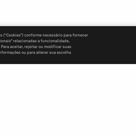
s (“Cookies”) conforme necessário para fornecer
ionais” relacionadas a funcionalidade,
ara aceitar, rejeitar ou modificar suas
informações ou para alterar sua escolha
Siga-nos