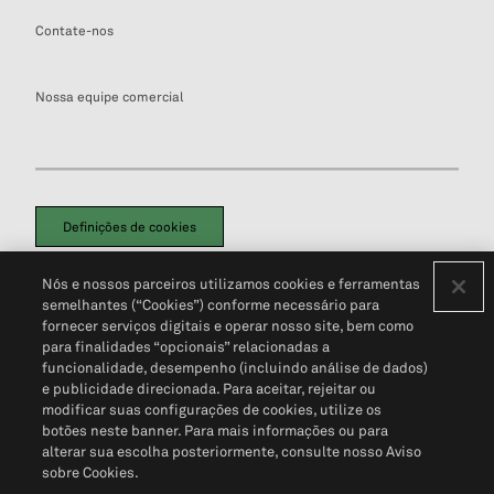
Contate-nos
Nossa equipe comercial
Definições de cookies
Disclaimers Legais
Termos de Uso
Aviso de Cookies
Nós e nossos parceiros utilizamos cookies e ferramentas
Política de Privacidade
Portal de privacidade do cliente (em inglês)
semelhantes (“Cookies”) conforme necessário para
Não Venda Minhas Informações Pessoais
© 2026 S&P Global
fornecer serviços digitais e operar nosso site, bem como
para finalidades “opcionais” relacionadas a
funcionalidade, desempenho (incluindo análise de dados)
e publicidade direcionada. Para aceitar, rejeitar ou
modificar suas configurações de cookies, utilize os
botões neste banner. Para mais informações ou para
alterar sua escolha posteriormente, consulte nosso Aviso
sobre Cookies.