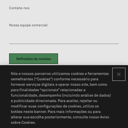
Contate-nos
Nossa equipe comercial
Definições de cookies
Disclaimers Legais
Termos de Uso
Aviso de Cookies
Nós e nossos parceiros utilizamos cookies e ferramentas
Política de Privacidade
Portal de privacidade do cliente (em inglês)
semelhantes (“Cookies”) conforme necessário para
Não Venda Minhas Informações Pessoais
© 2026 S&P Global
fornecer serviços digitais e operar nosso site, bem como
para finalidades “opcionais” relacionadas a
funcionalidade, desempenho (incluindo análise de dados)
e publicidade direcionada. Para aceitar, rejeitar ou
modificar suas configurações de cookies, utilize os
botões neste banner. Para mais informações ou para
alterar sua escolha posteriormente, consulte nosso Aviso
sobre Cookies.