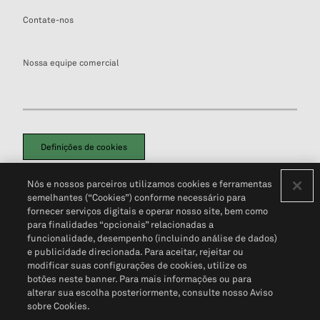
Contate-nos
Nossa equipe comercial
Definições de cookies
Disclaimers Legais
Termos de Uso
Aviso de Cookies
Nós e nossos parceiros utilizamos cookies e ferramentas
Política de Privacidade
Portal de privacidade do cliente (em inglês)
semelhantes (“Cookies”) conforme necessário para
Não Venda Minhas Informações Pessoais
© 2026 S&P Global
fornecer serviços digitais e operar nosso site, bem como
para finalidades “opcionais” relacionadas a
funcionalidade, desempenho (incluindo análise de dados)
e publicidade direcionada. Para aceitar, rejeitar ou
modificar suas configurações de cookies, utilize os
botões neste banner. Para mais informações ou para
alterar sua escolha posteriormente, consulte nosso Aviso
sobre Cookies.