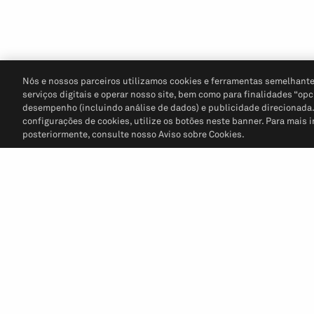
Nós e nossos parceiros utilizamos cookies e ferramentas semelhante
serviços digitais e operar nosso site, bem como para finalidades “opc
desempenho (incluindo análise de dados) e publicidade direcionada. P
configurações de cookies, utilize os botões neste banner. Para mais 
posteriormente, consulte nosso Aviso sobre Cookies.