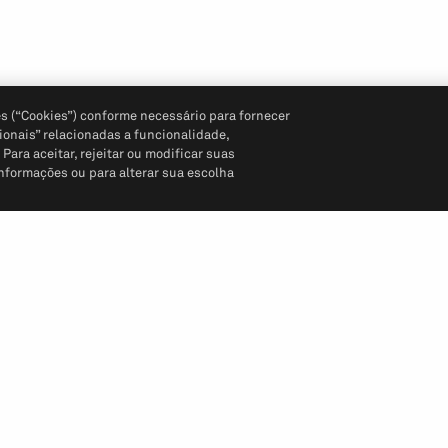
s (“Cookies”) conforme necessário para fornecer
ionais” relacionadas a funcionalidade,
ara aceitar, rejeitar ou modificar suas
informações ou para alterar sua escolha
Siga-nos