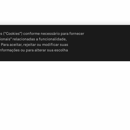
s (“Cookies”) conforme necessário para fornecer
ionais” relacionadas a funcionalidade,
ara aceitar, rejeitar ou modificar suas
informações ou para alterar sua escolha
Siga-nos