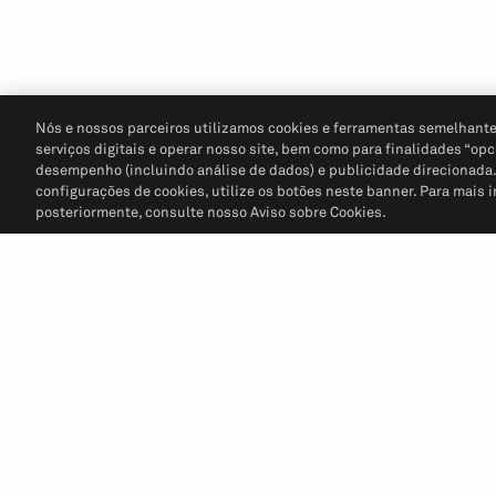
Nós e nossos parceiros utilizamos cookies e ferramentas semelhante
serviços digitais e operar nosso site, bem como para finalidades “opc
desempenho (incluindo análise de dados) e publicidade direcionada. P
configurações de cookies, utilize os botões neste banner. Para mais 
posteriormente, consulte nosso Aviso sobre Cookies.