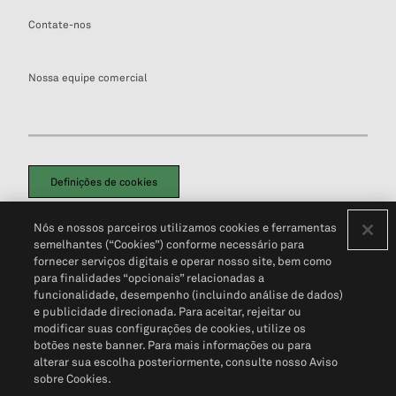
Contate-nos
Nossa equipe comercial
Definições de cookies
Disclaimers Legais
Termos de Uso
Aviso de Cookies
Nós e nossos parceiros utilizamos cookies e ferramentas
Política de Privacidade
Portal de privacidade do cliente (em inglês)
semelhantes (“Cookies”) conforme necessário para
Não Venda Minhas Informações Pessoais
© 2026 S&P Global
fornecer serviços digitais e operar nosso site, bem como
para finalidades “opcionais” relacionadas a
funcionalidade, desempenho (incluindo análise de dados)
e publicidade direcionada. Para aceitar, rejeitar ou
modificar suas configurações de cookies, utilize os
botões neste banner. Para mais informações ou para
alterar sua escolha posteriormente, consulte nosso Aviso
sobre Cookies.