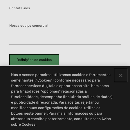
Contate-nos
Nossa equipe comercial
Definições de cookies
Disclaimers Legais
Termos de Uso
Aviso de Cookies
Nós e nossos parceiros utilizamos cookies e ferramentas
Política de Privacidade
Portal de privacidade do cliente (em inglês)
semelhantes (“Cookies”) conforme necessário para
Não Venda Minhas Informações Pessoais
© 2026 S&P Global
fornecer serviços digitais e operar nosso site, bem como
para finalidades “opcionais” relacionadas a
funcionalidade, desempenho (incluindo análise de dados)
e publicidade direcionada. Para aceitar, rejeitar ou
modificar suas configurações de cookies, utilize os
botões neste banner. Para mais informações ou para
alterar sua escolha posteriormente, consulte nosso Aviso
sobre Cookies.