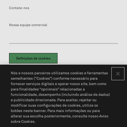
Contate-nos
Nossa equipe comercial
Definições de cookies
Disclaimers Legais
Termos de Uso
Aviso de Cookies
Nós e nossos parceiros utilizamos cookies e ferramentas
Política de Privacidade
Portal de privacidade do cliente (em inglês)
semelhantes (“Cookies”) conforme necessário para
Não Venda Minhas Informações Pessoais
© 2026 S&P Global
fornecer serviços digitais e operar nosso site, bem como
para finalidades “opcionais” relacionadas a
funcionalidade, desempenho (incluindo análise de dados)
e publicidade direcionada. Para aceitar, rejeitar ou
modificar suas configurações de cookies, utilize os
botões neste banner. Para mais informações ou para
alterar sua escolha posteriormente, consulte nosso Aviso
sobre Cookies.