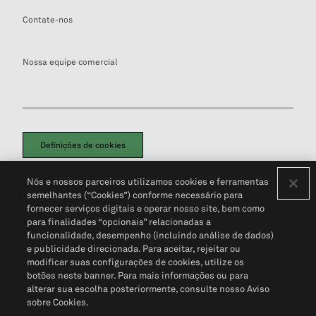
Contate-nos
Nossa equipe comercial
Definições de cookies
Disclaimers Legais
Termos de Uso
Aviso de Cookies
Nós e nossos parceiros utilizamos cookies e ferramentas
Política de Privacidade
Portal de privacidade do cliente (em inglês)
semelhantes (“Cookies”) conforme necessário para
Não Venda Minhas Informações Pessoais
© 2026 S&P Global
fornecer serviços digitais e operar nosso site, bem como
para finalidades “opcionais” relacionadas a
funcionalidade, desempenho (incluindo análise de dados)
e publicidade direcionada. Para aceitar, rejeitar ou
modificar suas configurações de cookies, utilize os
botões neste banner. Para mais informações ou para
alterar sua escolha posteriormente, consulte nosso Aviso
sobre Cookies.