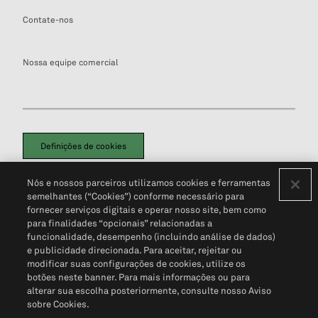
Contate-nos
Nossa equipe comercial
Definições de cookies
Disclaimers Legais
Termos de Uso
Aviso de Cookies
Nós e nossos parceiros utilizamos cookies e ferramentas
Política de Privacidade
Portal de privacidade do cliente (em inglês)
semelhantes (“Cookies”) conforme necessário para
Não Venda Minhas Informações Pessoais
© 2026 S&P Global
fornecer serviços digitais e operar nosso site, bem como
para finalidades “opcionais” relacionadas a
funcionalidade, desempenho (incluindo análise de dados)
e publicidade direcionada. Para aceitar, rejeitar ou
modificar suas configurações de cookies, utilize os
botões neste banner. Para mais informações ou para
alterar sua escolha posteriormente, consulte nosso Aviso
sobre Cookies.