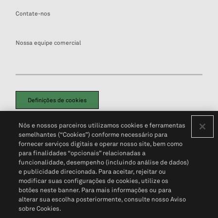
Contate-nos
Nossa equipe comercial
Definições de cookies
Disclaimers Legais
Termos de Uso
Aviso de Cookies
Nós e nossos parceiros utilizamos cookies e ferramentas
Política de Privacidade
Portal de privacidade do cliente (em inglês)
semelhantes (“Cookies”) conforme necessário para
Não Venda Minhas Informações Pessoais
© 2026 S&P Global
fornecer serviços digitais e operar nosso site, bem como
para finalidades “opcionais” relacionadas a
funcionalidade, desempenho (incluindo análise de dados)
e publicidade direcionada. Para aceitar, rejeitar ou
modificar suas configurações de cookies, utilize os
botões neste banner. Para mais informações ou para
alterar sua escolha posteriormente, consulte nosso Aviso
sobre Cookies.