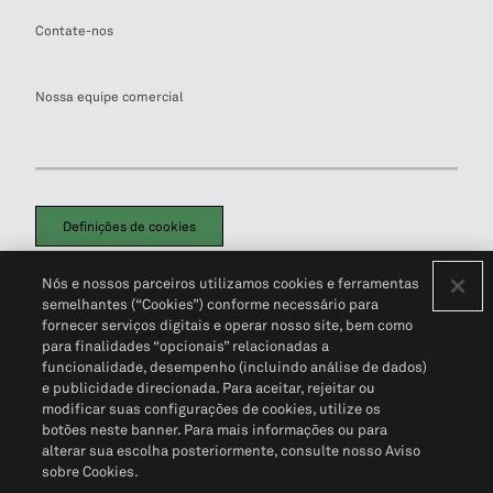
Contate-nos
Nossa equipe comercial
Definições de cookies
Disclaimers Legais
Termos de Uso
Aviso de Cookies
Nós e nossos parceiros utilizamos cookies e ferramentas
Política de Privacidade
Portal de privacidade do cliente (em inglês)
semelhantes (“Cookies”) conforme necessário para
Não Venda Minhas Informações Pessoais
© 2026 S&P Global
fornecer serviços digitais e operar nosso site, bem como
para finalidades “opcionais” relacionadas a
funcionalidade, desempenho (incluindo análise de dados)
e publicidade direcionada. Para aceitar, rejeitar ou
modificar suas configurações de cookies, utilize os
botões neste banner. Para mais informações ou para
alterar sua escolha posteriormente, consulte nosso Aviso
sobre Cookies.