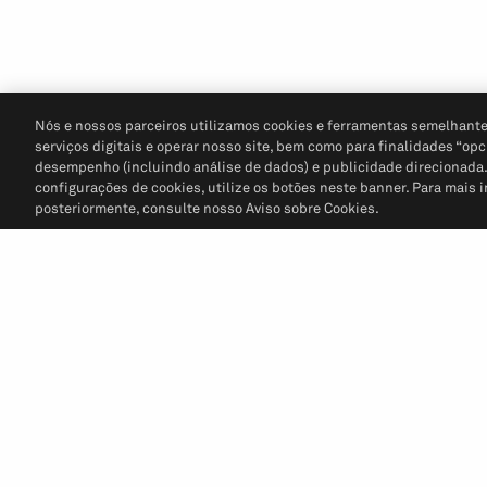
Nós e nossos parceiros utilizamos cookies e ferramentas semelhante
serviços digitais e operar nosso site, bem como para finalidades “opc
desempenho (incluindo análise de dados) e publicidade direcionada. P
configurações de cookies, utilize os botões neste banner. Para mais 
posteriormente, consulte nosso Aviso sobre Cookies.