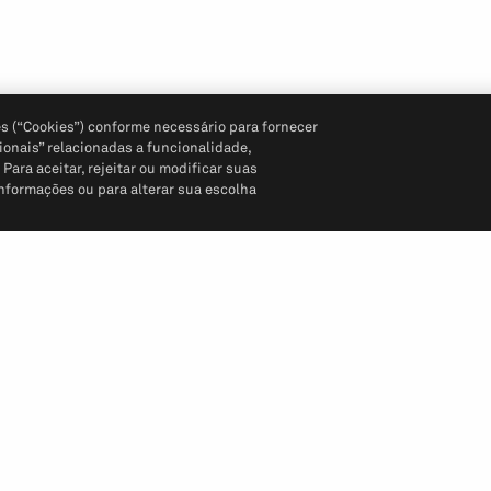
s (“Cookies”) conforme necessário para fornecer
ionais” relacionadas a funcionalidade,
ara aceitar, rejeitar ou modificar suas
informações ou para alterar sua escolha
Siga-nos