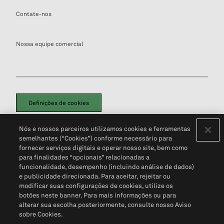
Contate-nos
Nossa equipe comercial
Definições de cookies
Disclaimers Legais
Termos de Uso
Aviso de Cookies
Nós e nossos parceiros utilizamos cookies e ferramentas
Política de Privacidade
Portal de privacidade do cliente (em inglês)
semelhantes (“Cookies”) conforme necessário para
Não Venda Minhas Informações Pessoais
© 2026 S&P Global
fornecer serviços digitais e operar nosso site, bem como
para finalidades “opcionais” relacionadas a
funcionalidade, desempenho (incluindo análise de dados)
e publicidade direcionada. Para aceitar, rejeitar ou
modificar suas configurações de cookies, utilize os
botões neste banner. Para mais informações ou para
alterar sua escolha posteriormente, consulte nosso Aviso
sobre Cookies.