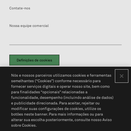
Contate-nos
Nossa equipe comercial
Definições de cookies
Disclaimers Legais
Termos de Uso
Aviso de Cookies
Nós e nossos parceiros utilizamos cookies e ferramentas
Política de Privacidade
Portal de privacidade do cliente (em inglês)
semelhantes (“Cookies”) conforme necessário para
Não Venda Minhas Informações Pessoais
© 2026 S&P Global
fornecer serviços digitais e operar nosso site, bem como
para finalidades “opcionais” relacionadas a
funcionalidade, desempenho (incluindo análise de dados)
e publicidade direcionada. Para aceitar, rejeitar ou
modificar suas configurações de cookies, utilize os
botões neste banner. Para mais informações ou para
alterar sua escolha posteriormente, consulte nosso Aviso
sobre Cookies.