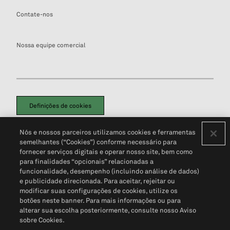
Contate-nos
Nossa equipe comercial
Definições de cookies
Disclaimers Legais
Termos de Uso
Aviso de Cookies
Nós e nossos parceiros utilizamos cookies e ferramentas
Política de Privacidade
Portal de privacidade do cliente (em inglês)
semelhantes (“Cookies”) conforme necessário para
Não Venda Minhas Informações Pessoais
© 2026 S&P Global
fornecer serviços digitais e operar nosso site, bem como
para finalidades “opcionais” relacionadas a
funcionalidade, desempenho (incluindo análise de dados)
e publicidade direcionada. Para aceitar, rejeitar ou
modificar suas configurações de cookies, utilize os
botões neste banner. Para mais informações ou para
alterar sua escolha posteriormente, consulte nosso Aviso
sobre Cookies.