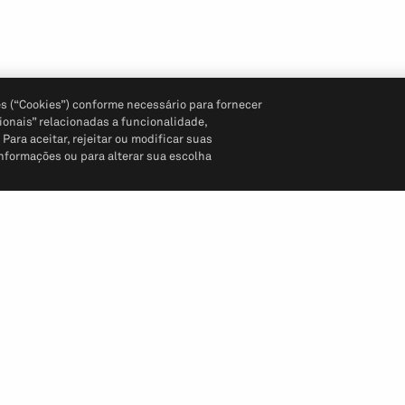
s (“Cookies”) conforme necessário para fornecer
ionais” relacionadas a funcionalidade,
ara aceitar, rejeitar ou modificar suas
informações ou para alterar sua escolha
Siga-nos