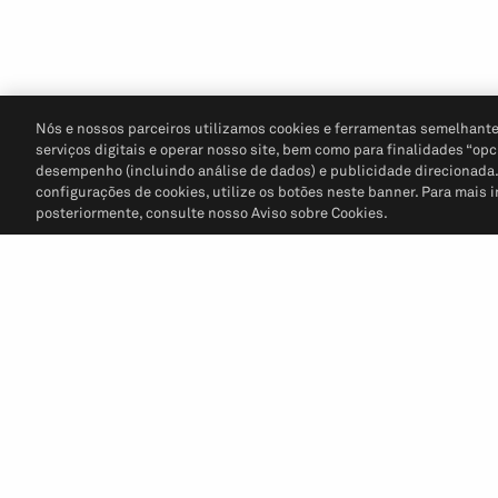
Nós e nossos parceiros utilizamos cookies e ferramentas semelhante
serviços digitais e operar nosso site, bem como para finalidades “opc
desempenho (incluindo análise de dados) e publicidade direcionada. P
configurações de cookies, utilize os botões neste banner. Para mais 
posteriormente, consulte nosso Aviso sobre Cookies.