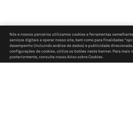
Nós e nossos parceiros utilizamos cookies e ferramentas semelhante
serviços digitais e operar nosso site, bem como para finalidades “opc
desempenho (incluindo análise de dados) e publicidade direcionada. P
configurações de cookies, utilize os botões neste banner. Para mais 
posteriormente, consulte nosso Aviso sobre Cookies.