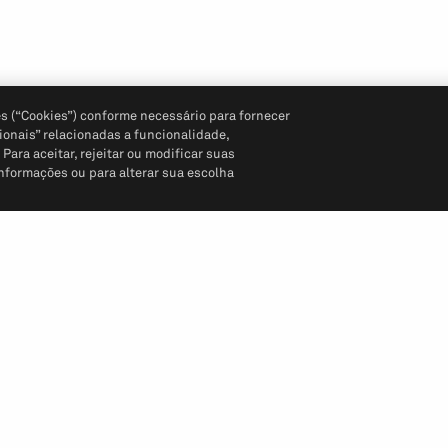
s (“Cookies”) conforme necessário para fornecer
ionais” relacionadas a funcionalidade,
ara aceitar, rejeitar ou modificar suas
informações ou para alterar sua escolha
Siga-nos