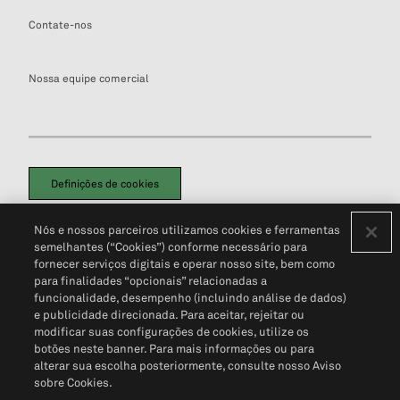
Contate-nos
Nossa equipe comercial
Definições de cookies
Disclaimers Legais
Termos de Uso
Aviso de Cookies
Nós e nossos parceiros utilizamos cookies e ferramentas
Política de Privacidade
Portal de privacidade do cliente (em inglês)
semelhantes (“Cookies”) conforme necessário para
Não Venda Minhas Informações Pessoais
© 2026 S&P Global
fornecer serviços digitais e operar nosso site, bem como
para finalidades “opcionais” relacionadas a
funcionalidade, desempenho (incluindo análise de dados)
e publicidade direcionada. Para aceitar, rejeitar ou
modificar suas configurações de cookies, utilize os
botões neste banner. Para mais informações ou para
alterar sua escolha posteriormente, consulte nosso Aviso
sobre Cookies.