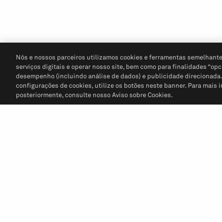
Nós e nossos parceiros utilizamos cookies e ferramentas semelhante
serviços digitais e operar nosso site, bem como para finalidades “opc
desempenho (incluindo análise de dados) e publicidade direcionada. P
configurações de cookies, utilize os botões neste banner. Para mais 
posteriormente, consulte nosso Aviso sobre Cookies.