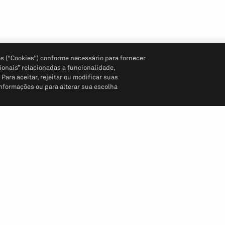
s (“Cookies”) conforme necessário para fornecer
ionais” relacionadas a funcionalidade,
ara aceitar, rejeitar ou modificar suas
informações ou para alterar sua escolha
Siga-nos