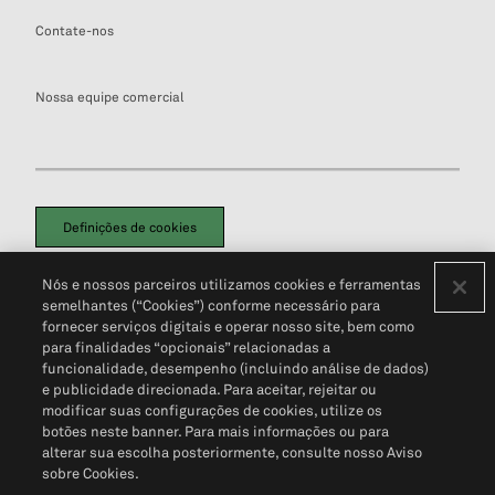
Contate-nos
Nossa equipe comercial
Definições de cookies
Disclaimers Legais
Termos de Uso
Aviso de Cookies
Nós e nossos parceiros utilizamos cookies e ferramentas
Política de Privacidade
Portal de privacidade do cliente (em inglês)
semelhantes (“Cookies”) conforme necessário para
Não Venda Minhas Informações Pessoais
© 2026 S&P Global
fornecer serviços digitais e operar nosso site, bem como
para finalidades “opcionais” relacionadas a
funcionalidade, desempenho (incluindo análise de dados)
e publicidade direcionada. Para aceitar, rejeitar ou
modificar suas configurações de cookies, utilize os
botões neste banner. Para mais informações ou para
alterar sua escolha posteriormente, consulte nosso Aviso
sobre Cookies.