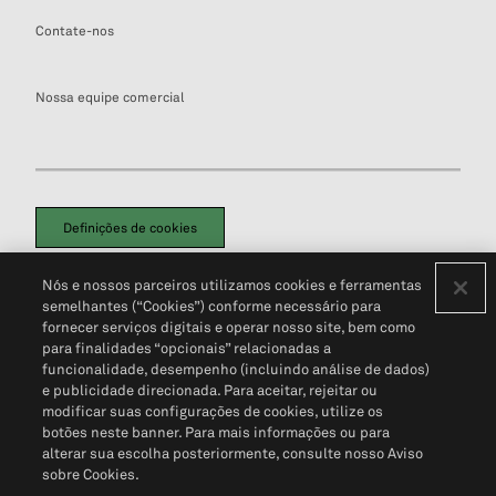
Contate-nos
Nossa equipe comercial
Definições de cookies
Disclaimers Legais
Termos de Uso
Aviso de Cookies
Nós e nossos parceiros utilizamos cookies e ferramentas
Política de Privacidade
Portal de privacidade do cliente (em inglês)
semelhantes (“Cookies”) conforme necessário para
Não Venda Minhas Informações Pessoais
© 2026 S&P Global
fornecer serviços digitais e operar nosso site, bem como
para finalidades “opcionais” relacionadas a
funcionalidade, desempenho (incluindo análise de dados)
e publicidade direcionada. Para aceitar, rejeitar ou
modificar suas configurações de cookies, utilize os
botões neste banner. Para mais informações ou para
alterar sua escolha posteriormente, consulte nosso Aviso
sobre Cookies.