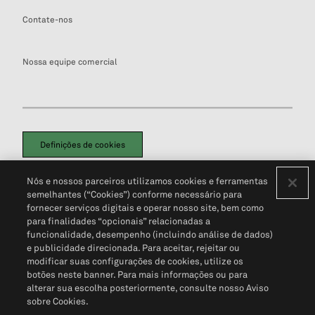
Contate-nos
Nossa equipe comercial
Definições de cookies
Disclaimers Legais
Termos de Uso
Aviso de Cookies
Nós e nossos parceiros utilizamos cookies e ferramentas
Política de Privacidade
Portal de privacidade do cliente (em inglês)
semelhantes (“Cookies”) conforme necessário para
Não Venda Minhas Informações Pessoais
© 2026 S&P Global
fornecer serviços digitais e operar nosso site, bem como
para finalidades “opcionais” relacionadas a
funcionalidade, desempenho (incluindo análise de dados)
e publicidade direcionada. Para aceitar, rejeitar ou
modificar suas configurações de cookies, utilize os
botões neste banner. Para mais informações ou para
alterar sua escolha posteriormente, consulte nosso Aviso
sobre Cookies.