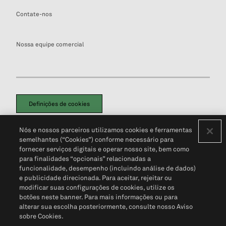
Contate-nos
Nossa equipe comercial
Definições de cookies
Disclaimers Legais
Termos de Uso
Aviso de Cookies
Nós e nossos parceiros utilizamos cookies e ferramentas
Política de Privacidade
Portal de privacidade do cliente (em inglês)
semelhantes (“Cookies”) conforme necessário para
Não Venda Minhas Informações Pessoais
© 2026 S&P Global
fornecer serviços digitais e operar nosso site, bem como
para finalidades “opcionais” relacionadas a
funcionalidade, desempenho (incluindo análise de dados)
e publicidade direcionada. Para aceitar, rejeitar ou
modificar suas configurações de cookies, utilize os
botões neste banner. Para mais informações ou para
alterar sua escolha posteriormente, consulte nosso Aviso
sobre Cookies.