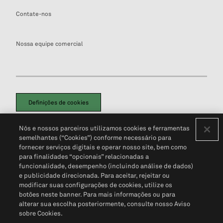
Contate-nos
Nossa equipe comercial
Definições de cookies
Disclaimers Legais
Termos de Uso
Aviso de Cookies
Nós e nossos parceiros utilizamos cookies e ferramentas
Política de Privacidade
Portal de privacidade do cliente (em inglês)
semelhantes (“Cookies”) conforme necessário para
Não Venda Minhas Informações Pessoais
© 2026 S&P Global
fornecer serviços digitais e operar nosso site, bem como
para finalidades “opcionais” relacionadas a
funcionalidade, desempenho (incluindo análise de dados)
e publicidade direcionada. Para aceitar, rejeitar ou
modificar suas configurações de cookies, utilize os
botões neste banner. Para mais informações ou para
alterar sua escolha posteriormente, consulte nosso Aviso
sobre Cookies.