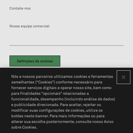
Contate-nos
Nossa equipe comercial
Definições de cookies
Disclaimers Legais
Termos de Uso
Aviso de Cookies
Nós e nossos parceiros utilizamos cookies e ferramentas
Política de Privacidade
Portal de privacidade do cliente (em inglês)
semelhantes (“Cookies”) conforme necessário para
Não Venda Minhas Informações Pessoais
© 2026 S&P Global
fornecer serviços digitais e operar nosso site, bem como
para finalidades “opcionais” relacionadas a
funcionalidade, desempenho (incluindo análise de dados)
e publicidade direcionada. Para aceitar, rejeitar ou
modificar suas configurações de cookies, utilize os
botões neste banner. Para mais informações ou para
alterar sua escolha posteriormente, consulte nosso Aviso
sobre Cookies.