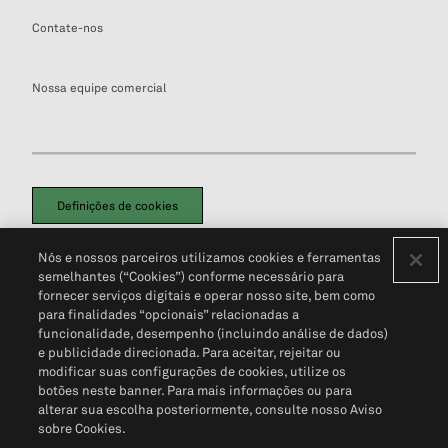
Contate-nos
Nossa equipe comercial
Definições de cookies
Disclaimers Legais
Termos de Uso
Aviso de Cookies
Nós e nossos parceiros utilizamos cookies e ferramentas
Política de Privacidade
Portal de privacidade do cliente (em inglês)
semelhantes (“Cookies”) conforme necessário para
Não Venda Minhas Informações Pessoais
© 2026 S&P Global
fornecer serviços digitais e operar nosso site, bem como
para finalidades “opcionais” relacionadas a
funcionalidade, desempenho (incluindo análise de dados)
e publicidade direcionada. Para aceitar, rejeitar ou
modificar suas configurações de cookies, utilize os
botões neste banner. Para mais informações ou para
alterar sua escolha posteriormente, consulte nosso Aviso
sobre Cookies.