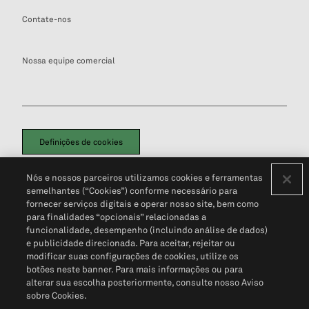
Contate-nos
Nossa equipe comercial
Definições de cookies
Disclaimers Legais
Termos de Uso
Aviso de Cookies
Nós e nossos parceiros utilizamos cookies e ferramentas
Política de Privacidade
Portal de privacidade do cliente (em inglês)
semelhantes (“Cookies”) conforme necessário para
Não Venda Minhas Informações Pessoais
© 2026 S&P Global
fornecer serviços digitais e operar nosso site, bem como
para finalidades “opcionais” relacionadas a
funcionalidade, desempenho (incluindo análise de dados)
e publicidade direcionada. Para aceitar, rejeitar ou
modificar suas configurações de cookies, utilize os
botões neste banner. Para mais informações ou para
alterar sua escolha posteriormente, consulte nosso Aviso
sobre Cookies.