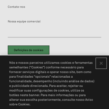
Contate-nos
Nossa equipe comercial
Definições de cookies
Disclaimers Legais
Termos de Uso
Aviso de Cookies
Nós e nossos parceiros utilizamos cookies e ferramentas
Política de Privacidade
Portal de privacidade do cliente (em inglês)
semelhantes (“Cookies”) conforme necessário para
Não Venda Minhas Informações Pessoais
© 2026 S&P Global
fornecer serviços digitais e operar nosso site, bem como
para finalidades “opcionais” relacionadas a
funcionalidade, desempenho (incluindo análise de dados)
e publicidade direcionada. Para aceitar, rejeitar ou
modificar suas configurações de cookies, utilize os
botões neste banner. Para mais informações ou para
alterar sua escolha posteriormente, consulte nosso Aviso
sobre Cookies.