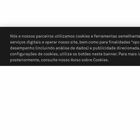
Nós e nossos parceiros utilizamos cookies e ferramentas semelhante
serviços digitais e operar nosso site, bem como para finalidades “opc
desempenho (incluindo análise de dados) e publicidade direcionada. P
configurações de cookies, utilize os botões neste banner. Para mais 
posteriormente, consulte nosso Aviso sobre Cookies.