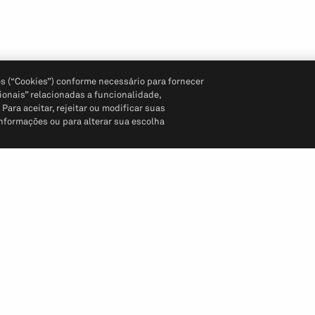
s (“Cookies”) conforme necessário para fornecer
ionais” relacionadas a funcionalidade,
ara aceitar, rejeitar ou modificar suas
informações ou para alterar sua escolha
Siga-nos