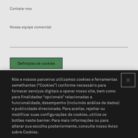
Contate-nos
Nossa equipe comercial
Definições de cookies
Disclaimers Legais
Termos de Uso
Aviso de Cookies
Nós e nossos parceiros utilizamos cookies e ferramentas
Política de Privacidade
Portal de privacidade do cliente (em inglês)
semelhantes (“Cookies”) conforme necessário para
Não Venda Minhas Informações Pessoais
© 2026 S&P Global
fornecer serviços digitais e operar nosso site, bem como
para finalidades “opcionais” relacionadas a
funcionalidade, desempenho (incluindo análise de dados)
e publicidade direcionada. Para aceitar, rejeitar ou
modificar suas configurações de cookies, utilize os
botões neste banner. Para mais informações ou para
alterar sua escolha posteriormente, consulte nosso Aviso
sobre Cookies.