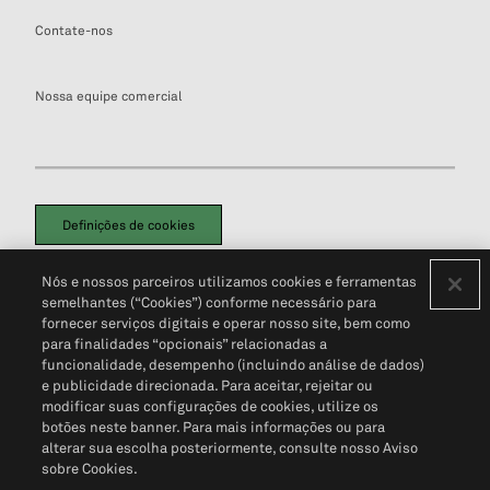
Contate-nos
Nossa equipe comercial
Definições de cookies
Disclaimers Legais
Termos de Uso
Aviso de Cookies
Nós e nossos parceiros utilizamos cookies e ferramentas
Política de Privacidade
Portal de privacidade do cliente (em inglês)
semelhantes (“Cookies”) conforme necessário para
Não Venda Minhas Informações Pessoais
© 2026 S&P Global
fornecer serviços digitais e operar nosso site, bem como
para finalidades “opcionais” relacionadas a
funcionalidade, desempenho (incluindo análise de dados)
e publicidade direcionada. Para aceitar, rejeitar ou
modificar suas configurações de cookies, utilize os
botões neste banner. Para mais informações ou para
alterar sua escolha posteriormente, consulte nosso Aviso
sobre Cookies.