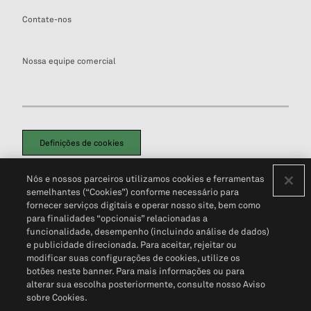
Contate-nos
Nossa equipe comercial
Definições de cookies
Disclaimers Legais
Termos de Uso
Aviso de Cookies
Nós e nossos parceiros utilizamos cookies e ferramentas
Política de Privacidade
Portal de privacidade do cliente (em inglês)
semelhantes (“Cookies”) conforme necessário para
Não Venda Minhas Informações Pessoais
© 2026 S&P Global
fornecer serviços digitais e operar nosso site, bem como
para finalidades “opcionais” relacionadas a
funcionalidade, desempenho (incluindo análise de dados)
e publicidade direcionada. Para aceitar, rejeitar ou
modificar suas configurações de cookies, utilize os
botões neste banner. Para mais informações ou para
alterar sua escolha posteriormente, consulte nosso Aviso
sobre Cookies.