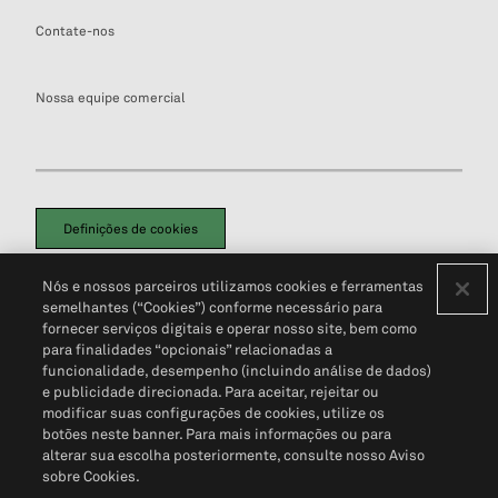
Contate-nos
Nossa equipe comercial
Definições de cookies
Disclaimers Legais
Termos de Uso
Aviso de Cookies
Nós e nossos parceiros utilizamos cookies e ferramentas
Política de Privacidade
Portal de privacidade do cliente (em inglês)
semelhantes (“Cookies”) conforme necessário para
Não Venda Minhas Informações Pessoais
© 2026 S&P Global
fornecer serviços digitais e operar nosso site, bem como
para finalidades “opcionais” relacionadas a
funcionalidade, desempenho (incluindo análise de dados)
e publicidade direcionada. Para aceitar, rejeitar ou
modificar suas configurações de cookies, utilize os
botões neste banner. Para mais informações ou para
alterar sua escolha posteriormente, consulte nosso Aviso
sobre Cookies.