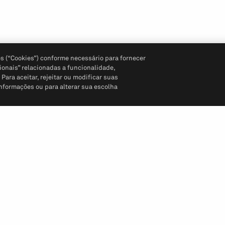
s (“Cookies”) conforme necessário para fornecer
ionais” relacionadas a funcionalidade,
ara aceitar, rejeitar ou modificar suas
informações ou para alterar sua escolha
Siga-nos