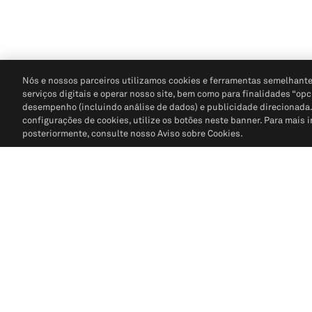
Nós e nossos parceiros utilizamos cookies e ferramentas semelhante
serviços digitais e operar nosso site, bem como para finalidades “opc
desempenho (incluindo análise de dados) e publicidade direcionada. P
configurações de cookies, utilize os botões neste banner. Para mais 
posteriormente, consulte nosso Aviso sobre Cookies.