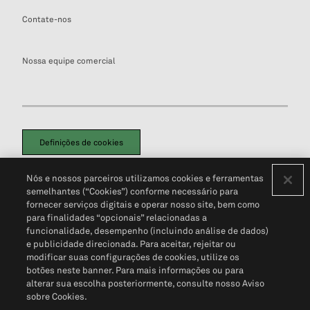
Contate-nos
Nossa equipe comercial
Definições de cookies
Disclaimers Legais
Termos de Uso
Aviso de Cookies
Nós e nossos parceiros utilizamos cookies e ferramentas
Política de Privacidade
Portal de privacidade do cliente (em inglês)
semelhantes (“Cookies”) conforme necessário para
Não Venda Minhas Informações Pessoais
© 2026 S&P Global
fornecer serviços digitais e operar nosso site, bem como
para finalidades “opcionais” relacionadas a
funcionalidade, desempenho (incluindo análise de dados)
e publicidade direcionada. Para aceitar, rejeitar ou
modificar suas configurações de cookies, utilize os
botões neste banner. Para mais informações ou para
alterar sua escolha posteriormente, consulte nosso Aviso
sobre Cookies.