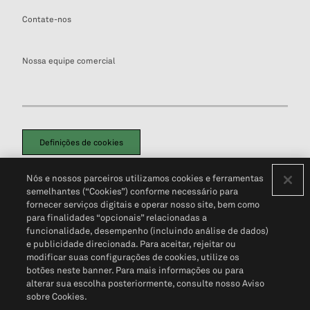
Contate-nos
Nossa equipe comercial
Definições de cookies
Disclaimers Legais
Termos de Uso
Aviso de Cookies
Nós e nossos parceiros utilizamos cookies e ferramentas
Política de Privacidade
Portal de privacidade do cliente (em inglês)
semelhantes (“Cookies”) conforme necessário para
Não Venda Minhas Informações Pessoais
© 2026 S&P Global
fornecer serviços digitais e operar nosso site, bem como
para finalidades “opcionais” relacionadas a
funcionalidade, desempenho (incluindo análise de dados)
e publicidade direcionada. Para aceitar, rejeitar ou
modificar suas configurações de cookies, utilize os
botões neste banner. Para mais informações ou para
alterar sua escolha posteriormente, consulte nosso Aviso
sobre Cookies.