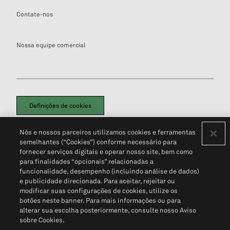
Contate-nos
Nossa equipe comercial
Definições de cookies
Disclaimers Legais
Termos de Uso
Aviso de Cookies
Nós e nossos parceiros utilizamos cookies e ferramentas
Política de Privacidade
Portal de privacidade do cliente (em inglês)
semelhantes (“Cookies”) conforme necessário para
Não Venda Minhas Informações Pessoais
© 2026 S&P Global
fornecer serviços digitais e operar nosso site, bem como
para finalidades “opcionais” relacionadas a
funcionalidade, desempenho (incluindo análise de dados)
e publicidade direcionada. Para aceitar, rejeitar ou
modificar suas configurações de cookies, utilize os
botões neste banner. Para mais informações ou para
alterar sua escolha posteriormente, consulte nosso Aviso
sobre Cookies.