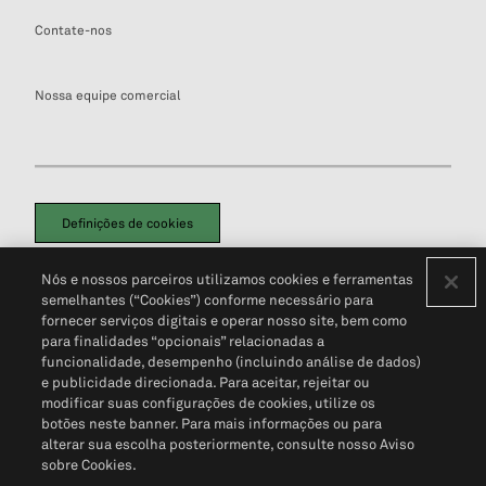
Contate-nos
Nossa equipe comercial
Definições de cookies
Disclaimers Legais
Termos de Uso
Aviso de Cookies
Nós e nossos parceiros utilizamos cookies e ferramentas
Política de Privacidade
Portal de privacidade do cliente (em inglês)
semelhantes (“Cookies”) conforme necessário para
Não Venda Minhas Informações Pessoais
© 2026 S&P Global
fornecer serviços digitais e operar nosso site, bem como
para finalidades “opcionais” relacionadas a
funcionalidade, desempenho (incluindo análise de dados)
e publicidade direcionada. Para aceitar, rejeitar ou
modificar suas configurações de cookies, utilize os
botões neste banner. Para mais informações ou para
alterar sua escolha posteriormente, consulte nosso Aviso
sobre Cookies.