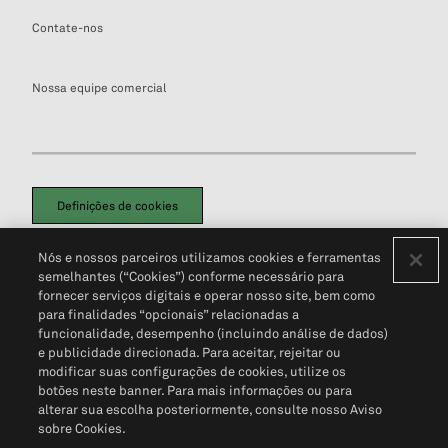
Contate-nos
Nossa equipe comercial
Definições de cookies
Disclaimers Legais
Termos de Uso
Aviso de Cookies
Nós e nossos parceiros utilizamos cookies e ferramentas
Política de Privacidade
Portal de privacidade do cliente (em inglês)
semelhantes (“Cookies”) conforme necessário para
Não Venda Minhas Informações Pessoais
© 2026 S&P Global
fornecer serviços digitais e operar nosso site, bem como
para finalidades “opcionais” relacionadas a
funcionalidade, desempenho (incluindo análise de dados)
e publicidade direcionada. Para aceitar, rejeitar ou
modificar suas configurações de cookies, utilize os
botões neste banner. Para mais informações ou para
alterar sua escolha posteriormente, consulte nosso Aviso
sobre Cookies.