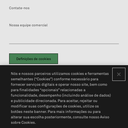
Contate-nos
Nossa equipe comercial
Definições de cookies
Disclaimers Legais
Termos de Uso
Aviso de Cookies
Nós e nossos parceiros utilizamos cookies e ferramentas
Política de Privacidade
Portal de privacidade do cliente (em inglês)
semelhantes (“Cookies”) conforme necessário para
Não Venda Minhas Informações Pessoais
© 2026 S&P Global
fornecer serviços digitais e operar nosso site, bem como
para finalidades “opcionais” relacionadas a
funcionalidade, desempenho (incluindo análise de dados)
e publicidade direcionada. Para aceitar, rejeitar ou
modificar suas configurações de cookies, utilize os
botões neste banner. Para mais informações ou para
alterar sua escolha posteriormente, consulte nosso Aviso
sobre Cookies.