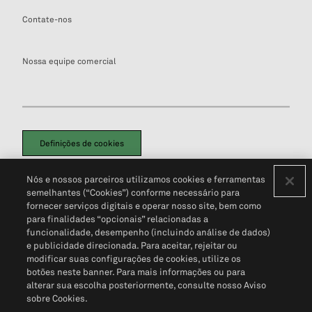
Contate-nos
Nossa equipe comercial
Definições de cookies
Disclaimers Legais
Termos de Uso
Aviso de Cookies
Nós e nossos parceiros utilizamos cookies e ferramentas
Política de Privacidade
Portal de privacidade do cliente (em inglês)
semelhantes (“Cookies”) conforme necessário para
Não Venda Minhas Informações Pessoais
© 2026 S&P Global
fornecer serviços digitais e operar nosso site, bem como
para finalidades “opcionais” relacionadas a
funcionalidade, desempenho (incluindo análise de dados)
e publicidade direcionada. Para aceitar, rejeitar ou
modificar suas configurações de cookies, utilize os
botões neste banner. Para mais informações ou para
alterar sua escolha posteriormente, consulte nosso Aviso
sobre Cookies.