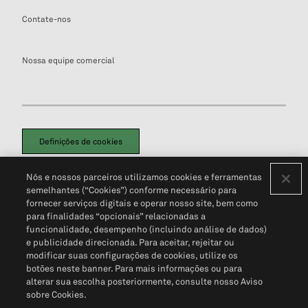
Contate-nos
Nossa equipe comercial
Definições de cookies
Disclaimers Legais
Termos de Uso
Aviso de Cookies
Nós e nossos parceiros utilizamos cookies e ferramentas
Política de Privacidade
Portal de privacidade do cliente (em inglês)
semelhantes (“Cookies”) conforme necessário para
Não Venda Minhas Informações Pessoais
© 2026 S&P Global
fornecer serviços digitais e operar nosso site, bem como
para finalidades “opcionais” relacionadas a
funcionalidade, desempenho (incluindo análise de dados)
e publicidade direcionada. Para aceitar, rejeitar ou
modificar suas configurações de cookies, utilize os
botões neste banner. Para mais informações ou para
alterar sua escolha posteriormente, consulte nosso Aviso
sobre Cookies.