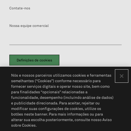
Contate-nos
Nossa equipe comercial
Definições de cookies
Disclaimers Legais
Termos de Uso
Aviso de Cookies
Nós e nossos parceiros utilizamos cookies e ferramentas
Política de Privacidade
Portal de privacidade do cliente (em inglês)
semelhantes (“Cookies”) conforme necessário para
Não Venda Minhas Informações Pessoais
© 2026 S&P Global
fornecer serviços digitais e operar nosso site, bem como
para finalidades “opcionais” relacionadas a
funcionalidade, desempenho (incluindo análise de dados)
e publicidade direcionada. Para aceitar, rejeitar ou
modificar suas configurações de cookies, utilize os
botões neste banner. Para mais informações ou para
alterar sua escolha posteriormente, consulte nosso Aviso
sobre Cookies.