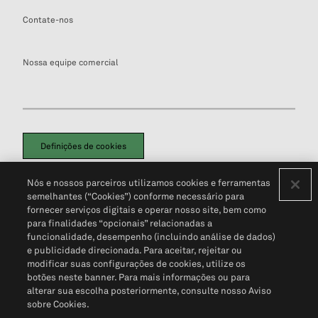
Contate-nos
Nossa equipe comercial
Definições de cookies
Disclaimers Legais
Termos de Uso
Aviso de Cookies
Nós e nossos parceiros utilizamos cookies e ferramentas
Política de Privacidade
Portal de privacidade do cliente (em inglês)
semelhantes (“Cookies”) conforme necessário para
Não Venda Minhas Informações Pessoais
© 2026 S&P Global
fornecer serviços digitais e operar nosso site, bem como
para finalidades “opcionais” relacionadas a
funcionalidade, desempenho (incluindo análise de dados)
e publicidade direcionada. Para aceitar, rejeitar ou
modificar suas configurações de cookies, utilize os
botões neste banner. Para mais informações ou para
alterar sua escolha posteriormente, consulte nosso Aviso
sobre Cookies.