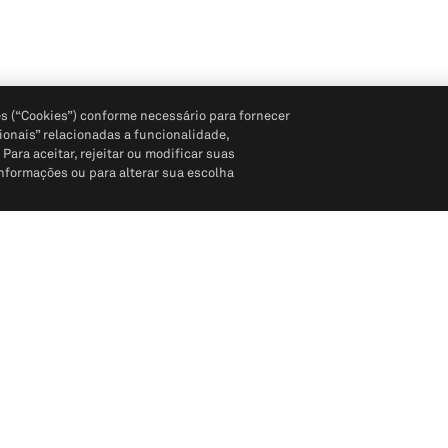
s (“Cookies”) conforme necessário para fornecer
ionais” relacionadas a funcionalidade,
ara aceitar, rejeitar ou modificar suas
informações ou para alterar sua escolha
Siga-nos