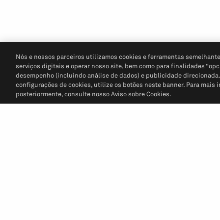
Nós e nossos parceiros utilizamos cookies e ferramentas semelhante
serviços digitais e operar nosso site, bem como para finalidades “opc
desempenho (incluindo análise de dados) e publicidade direcionada. P
configurações de cookies, utilize os botões neste banner. Para mais 
posteriormente, consulte nosso Aviso sobre Cookies.