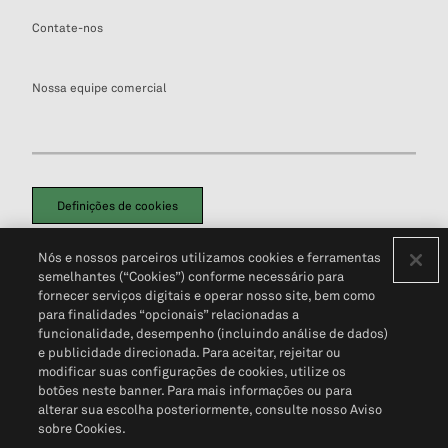
Contate-nos
Nossa equipe comercial
Definições de cookies
Disclaimers Legais
Termos de Uso
Aviso de Cookies
Nós e nossos parceiros utilizamos cookies e ferramentas
Política de Privacidade
Portal de privacidade do cliente (em inglês)
semelhantes (“Cookies”) conforme necessário para
Não Venda Minhas Informações Pessoais
© 2026 S&P Global
fornecer serviços digitais e operar nosso site, bem como
para finalidades “opcionais” relacionadas a
funcionalidade, desempenho (incluindo análise de dados)
e publicidade direcionada. Para aceitar, rejeitar ou
modificar suas configurações de cookies, utilize os
botões neste banner. Para mais informações ou para
alterar sua escolha posteriormente, consulte nosso Aviso
sobre Cookies.